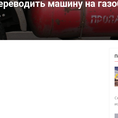
ереводить машину на газ
е
П
С
и