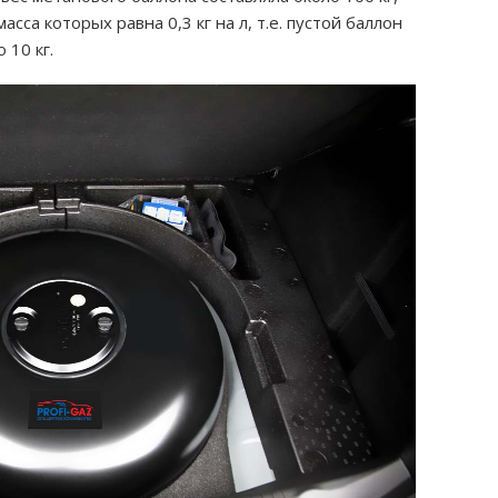
сса которых равна 0,3 кг на л, т.е. пустой баллон
 10 кг.