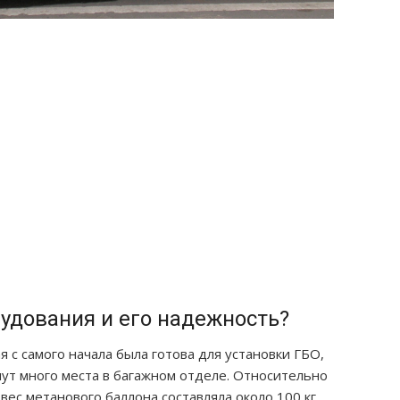
рудования и его надежность?
я с самого начала была готова для установки ГБО,
мут много места в багажном отделе. Относительно
 вес метанового баллона составляла около 100 кг,