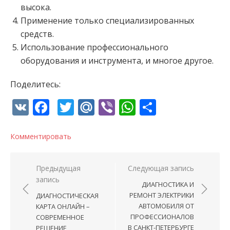
высока.
Применение только специализированных
средств.
Использование профессионального
оборудования и инструмента, и многое другое.
Поделитесь:
VK
Facebook
Twitter
Mail.Ru
Viber
WhatsApp
Отправи
Комментировать
Навигация по записям
Предыдущая
Следующая запись
запись
ДИАГНОСТИКА И
РЕМОНТ ЭЛЕКТРИКИ
ДИАГНОСТИЧЕСКАЯ
АВТОМОБИЛЯ ОТ
КАРТА ОНЛАЙН –
ПРОФЕССИОНАЛОВ
СОВРЕМЕННОЕ
В САНКТ-ПЕТЕРБУРГЕ
РЕШЕНИЕ