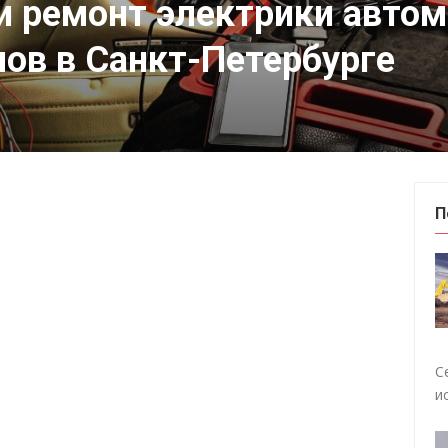
и ремонт электрики автом
ов в Санкт-Петербурге
П
С
и