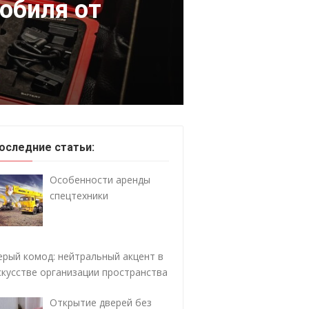
обиля от
оследние статьи:
Особенности аренды
спецтехники
ерый комод: нейтральный акцент в
скусстве организации пространства
Открытие дверей без