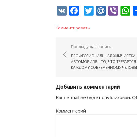
VK
Facebook
Twitter
Mail.R
Vib
W
Комментировать
Навигация по запис
Предыдущая запись
ПРОФЕССИОНАЛЬНАЯ ХИМЧИСТКА
АВТОМОБИЛЯ – ТО, ЧТО ТРЕБУЕТСЯ
КАЖДОМУ СОВРЕМЕННОМУ ЧЕЛОВЕ
Добавить комментарий
Ваш e-mail не будет опубликован.
Об
Комментарий