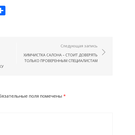
u
er
hatsApp
Отправить
ям
Следующая запись
ХИМЧИСТКА САЛОНА – СТОИТ ДОВЕРЯТЬ
ТОЛЬКО ПРОВЕРЕННЫМ СПЕЦИАЛИСТАМ
КУ
язательные поля помечены
*