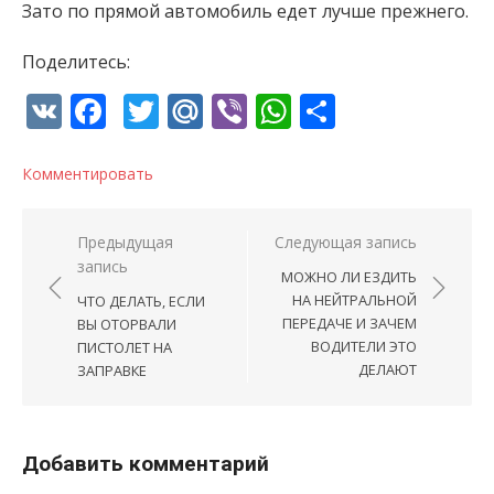
Зато по прямой автомобиль едет лучше прежнего.
Поделитесь:
VK
Facebook
Twitter
Mail.Ru
Viber
WhatsApp
Отправи
Комментировать
Навигация по записям
Предыдущая
Следующая запись
запись
МОЖНО ЛИ ЕЗДИТЬ
НА НЕЙТРАЛЬНОЙ
ЧТО ДЕЛАТЬ, ЕСЛИ
ПЕРЕДАЧЕ И ЗАЧЕМ
ВЫ ОТОРВАЛИ
ВОДИТЕЛИ ЭТО
ПИСТОЛЕТ НА
ДЕЛАЮТ
ЗАПРАВКЕ
Добавить комментарий