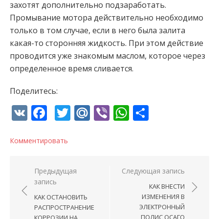
захотят дополнительно подзаработать.
Промывание мотора действительно необходимо
только в том случае, если в него была залита
какая-то сторонняя жидкость. При этом действие
проводится уже знакомым маслом, которое через
определенное время сливается.
Поделитесь:
VK
Facebook
Twitter
Mail.Ru
Viber
WhatsApp
Отправи
Комментировать
Навигация по записям
Предыдущая
Следующая запись
запись
КАК ВНЕСТИ
ИЗМЕНЕНИЯ В
КАК ОСТАНОВИТЬ
ЭЛЕКТРОННЫЙ
РАСПРОСТРАНЕНИЕ
ПОЛИС ОСАГО
КОРРОЗИИ НА