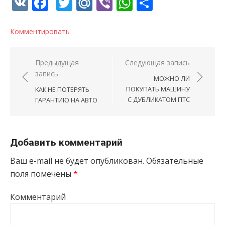
VK
Facebook
Twitter
Mail.Ru
Viber
WhatsApp
Отправи
Комментировать
Навигация по записям
Предыдущая
Следующая запись
запись
МОЖНО ЛИ
ПОКУПАТЬ МАШИНУ
КАК НЕ ПОТЕРЯТЬ
С ДУБЛИКАТОМ ПТС
ГАРАНТИЮ НА АВТО
Добавить комментарий
Ваш e-mail не будет опубликован.
Обязательные
поля помечены
*
Комментарий