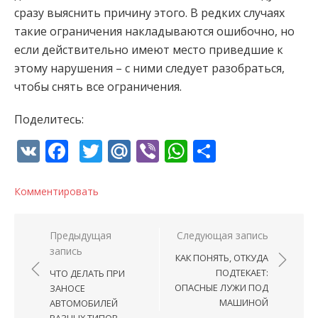
сразу выяснить причину этого. В редких случаях
такие ограничения накладываются ошибочно, но
если действительно имеют место приведшие к
этому нарушения – с ними следует разобраться,
чтобы снять все ограничения.
Поделитесь:
VK
Facebook
Twitter
Mail.Ru
Viber
WhatsApp
Отправи
Комментировать
Навигация по записям
Предыдущая
Следующая запись
запись
КАК ПОНЯТЬ, ОТКУДА
ПОДТЕКАЕТ:
ЧТО ДЕЛАТЬ ПРИ
ОПАСНЫЕ ЛУЖИ ПОД
ЗАНОСЕ
МАШИНОЙ
АВТОМОБИЛЕЙ