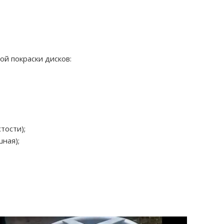
ой покраски дисков:
тости);
ная);