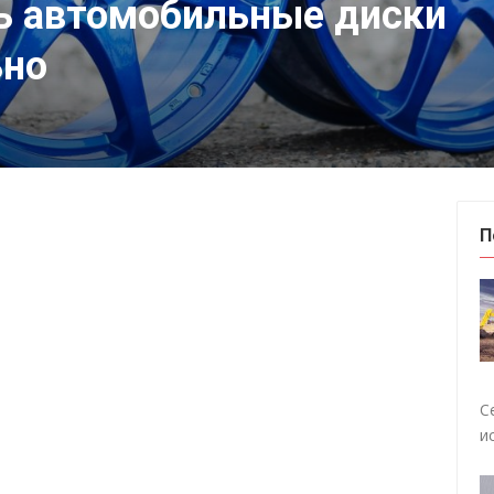
ь автомобильные диски
ьно
П
С
и