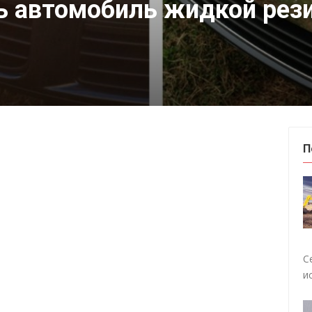
ь автомобиль жидкой рези
П
С
и