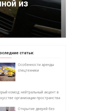
ной из
оследние статьи:
Особенности аренды
спецтехники
ерый комод: нейтральный акцент в
скусстве организации пространства
Открытие дверей без