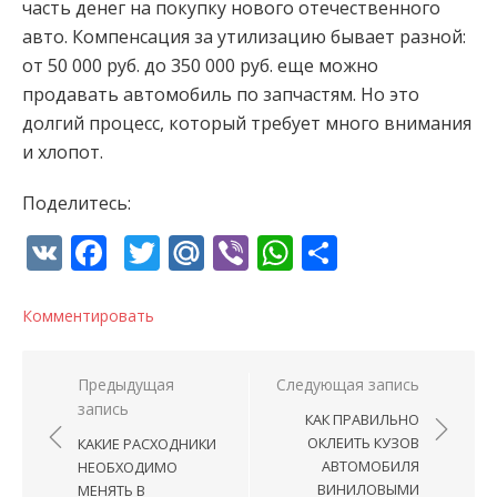
часть денег на покупку нового отечественного
авто. Компенсация за утилизацию бывает разной:
от 50 000 руб. до 350 000 руб. еще можно
продавать автомобиль по запчастям. Но это
долгий процесс, который требует много внимания
и хлопот.
Поделитесь:
VK
Facebook
Twitter
Mail.Ru
Viber
WhatsApp
Отправи
Комментировать
Навигация по записям
Предыдущая
Следующая запись
запись
КАК ПРАВИЛЬНО
ОКЛЕИТЬ КУЗОВ
КАКИЕ РАСХОДНИКИ
АВТОМОБИЛЯ
НЕОБХОДИМО
ВИНИЛОВЫМИ
МЕНЯТЬ В