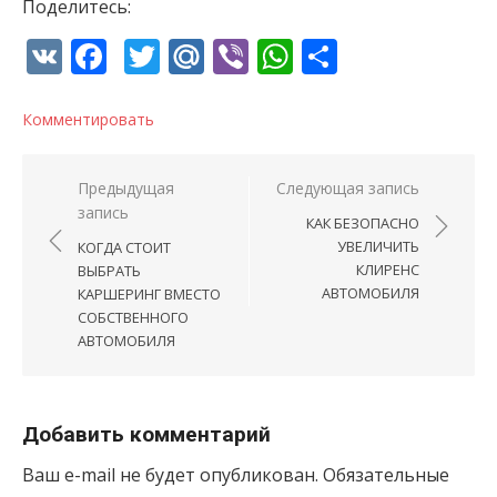
Поделитесь:
VK
Facebook
Twitter
Mail.Ru
Viber
WhatsApp
Отправи
Комментировать
Навигация по записям
Предыдущая
Следующая запись
запись
КАК БЕЗОПАСНО
УВЕЛИЧИТЬ
КОГДА СТОИТ
КЛИРЕНС
ВЫБРАТЬ
АВТОМОБИЛЯ
КАРШЕРИНГ ВМЕСТО
СОБСТВЕННОГО
АВТОМОБИЛЯ
Добавить комментарий
Ваш e-mail не будет опубликован.
Обязательные