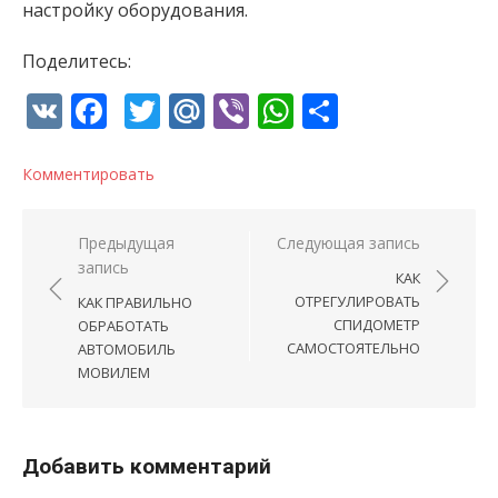
настройку оборудования.
Поделитесь:
VK
Facebook
Twitter
Mail.Ru
Viber
WhatsApp
Отправи
Комментировать
Навигация по записям
Предыдущая
Следующая запись
запись
КАК
ОТРЕГУЛИРОВАТЬ
КАК ПРАВИЛЬНО
СПИДОМЕТР
ОБРАБОТАТЬ
САМОСТОЯТЕЛЬНО
АВТОМОБИЛЬ
МОВИЛЕМ
Добавить комментарий