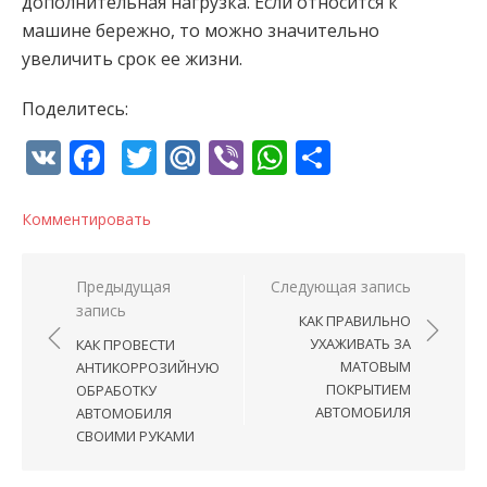
дополнительная нагрузка. Если относится к
машине бережно, то можно значительно
увеличить срок ее жизни.
Поделитесь:
VK
Facebook
Twitter
Mail.Ru
Viber
WhatsApp
Отправи
Комментировать
Навигация по записям
Предыдущая
Следующая запись
запись
КАК ПРАВИЛЬНО
УХАЖИВАТЬ ЗА
КАК ПРОВЕСТИ
МАТОВЫМ
АНТИКОРРОЗИЙНУЮ
ПОКРЫТИЕМ
ОБРАБОТКУ
АВТОМОБИЛЯ
АВТОМОБИЛЯ
СВОИМИ РУКАМИ