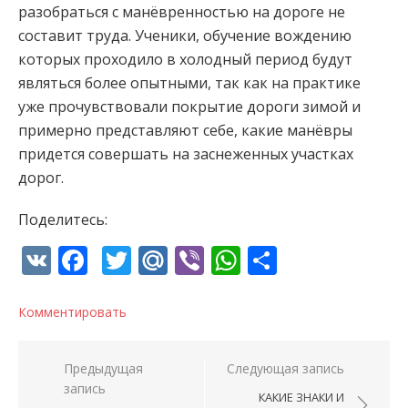
разобраться с манёвренностью на дороге не
составит труда. Ученики, обучение вождению
которых проходило в холодный период будут
являться более опытными, так как на практике
уже прочувствовали покрытие дороги зимой и
примерно представляют себе, какие манёвры
придется совершать на заснеженных участках
дорог.
Поделитесь:
VK
Facebook
Twitter
Mail.Ru
Viber
WhatsApp
Отправи
Комментировать
Навигация по записям
Предыдущая
Следующая запись
запись
КАКИЕ ЗНАКИ И