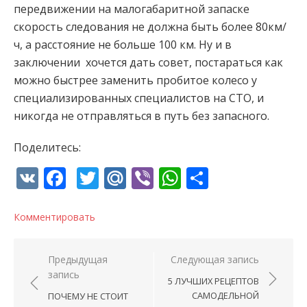
передвижении на малогабаритной запаске
скорость следования не должна быть более 80км/
ч, а расстояние не больше 100 км. Ну и в
заключении хочется дать совет, постараться как
можно быстрее заменить пробитое колесо у
специализированных специалистов на СТО, и
никогда не отправляться в путь без запасного.
Поделитесь:
VK
Facebook
Twitter
Mail.Ru
Viber
WhatsApp
Отправи
Комментировать
Навигация по записям
Предыдущая
Следующая запись
запись
5 ЛУЧШИХ РЕЦЕПТОВ
САМОДЕЛЬНОЙ
ПОЧЕМУ НЕ СТОИТ