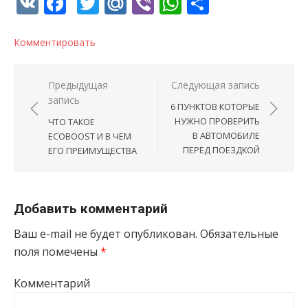
VK
Facebook
Twitter
Mail.Ru
Viber
WhatsApp
Отправи
Комментировать
Навигация по записям
Предыдущая
Следующая запись
запись
6 ПУНКТОВ КОТОРЫЕ
НУЖНО ПРОВЕРИТЬ
ЧТО ТАКОЕ
В АВТОМОБИЛЕ
ECOBOOST И В ЧЕМ
ПЕРЕД ПОЕЗДКОЙ
ЕГО ПРЕИМУЩЕСТВА
Добавить комментарий
Ваш e-mail не будет опубликован.
Обязательные
поля помечены
*
Комментарий