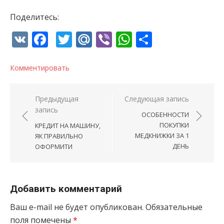
Поделитесь:
VK
Facebook
Twitter
Mail.Ru
Viber
WhatsApp
Отправи
Комментировать
Навигация по записям
Предыдущая
Следующая запись
запись
ОСОБЕННОСТИ
ПОКУПКИ
КРЕДИТ НА МАШИНУ,
МЕДКНИЖКИ ЗА 1
ЯК ПРАВИЛЬНО
ДЕНЬ
ОФОРМИТИ
Добавить комментарий
Ваш e-mail не будет опубликован.
Обязательные
поля помечены
*