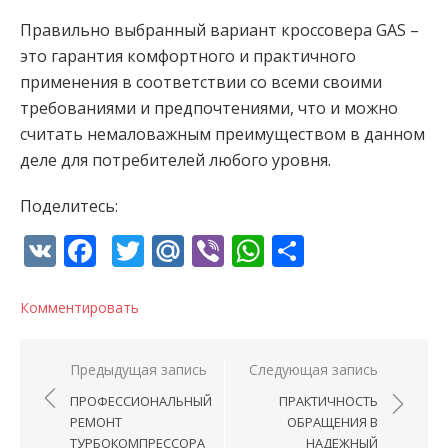
Правильно выбранный вариант кроссовера
GAS
–
это гарантия комфортного и практичного
применения в соответствии со всеми своими
требованиями и предпочтениями, что и можно
считать немаловажным преимуществом в данном
деле для потребителей любого уровня.
Поделитесь:
VK
Facebook
Twitter
Mail.Ru
Viber
WhatsApp
Отправи
Комментировать
Навигация по записям
Предыдущая запись
Следующая запись
ПРОФЕССИОНАЛЬНЫЙ
ПРАКТИЧНОСТЬ
РЕМОНТ
ОБРАЩЕНИЯ В
ТУРБОКОМПРЕССОРА
НАДЕЖНЫЙ