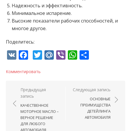
Надежность и эффективность.
Минимальное испарение.
Высокие показатели рабочих способностей, и
многое другое.
Поделитесь:
VK
Facebook
Twitter
Mail.Ru
Viber
WhatsApp
Отправи
Комментировать
Навигация по записям
Предыдущая
Следующая запись
запись
ОСНОВНЫЕ
ПРЕИМУЩЕСТВА
КАЧЕСТВЕННОЕ
ДЕТЕЙЛИНГА
МОТОРНОЕ МАСЛО –
АВТОМОБИЛЯ
ВЕРНОЕ РЕШЕНИЕ
ДЛЯ ЛЮБОГО
АВТОМОБИЛЯ