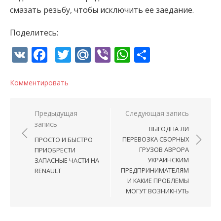
смазать резьбу, чтобы исключить ее заедание.
Поделитесь:
VK
Facebook
Twitter
Mail.Ru
Viber
WhatsApp
Отправи
Комментировать
Навигация по записям
Предыдущая
Следующая запись
запись
ВЫГОДНА ЛИ
ПЕРЕВОЗКА СБОРНЫХ
ПРОСТО И БЫСТРО
ГРУЗОВ АВРОРА
ПРИОБРЕСТИ
УКРАИНСКИМ
ЗАПАСНЫЕ ЧАСТИ НА
ПРЕДПРИНИМАТЕЛЯМ
RENAULT
И КАКИЕ ПРОБЛЕМЫ
МОГУТ ВОЗНИКНУТЬ