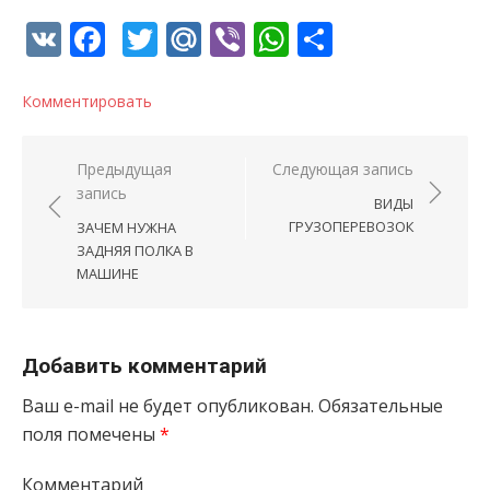
VK
Facebook
Twitter
Mail.Ru
Viber
WhatsApp
Отправи
Комментировать
Навигация по записям
Предыдущая
Следующая запись
запись
ВИДЫ
ГРУЗОПЕРЕВОЗОК
ЗАЧЕМ НУЖНА
ЗАДНЯЯ ПОЛКА В
МАШИНЕ
Добавить комментарий
Ваш e-mail не будет опубликован.
Обязательные
поля помечены
*
Комментарий