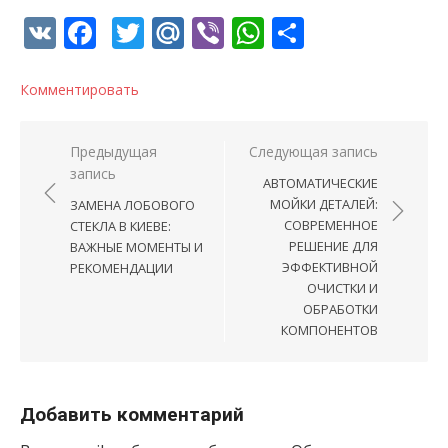
VK
Facebook
Twitter
Mail.Ru
Viber
WhatsApp
Отправи
Комментировать
Навигация по записям
Предыдущая
Следующая запись
запись
АВТОМАТИЧЕСКИЕ
МОЙКИ ДЕТАЛЕЙ:
ЗАМЕНА ЛОБОВОГО
СОВРЕМЕННОЕ
СТЕКЛА В КИЕВЕ:
РЕШЕНИЕ ДЛЯ
ВАЖНЫЕ МОМЕНТЫ И
ЭФФЕКТИВНОЙ
РЕКОМЕНДАЦИИ
ОЧИСТКИ И
ОБРАБОТКИ
КОМПОНЕНТОВ
Добавить комментарий