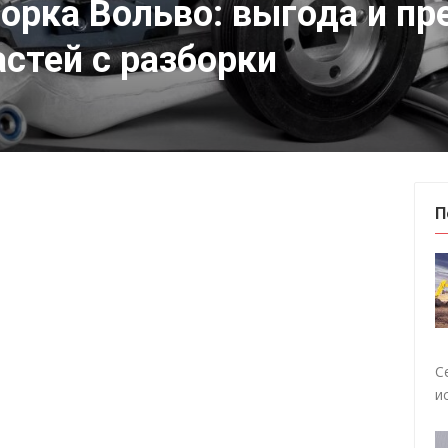
борка Вольво: выгода и п
астей с разборки
П
С
и