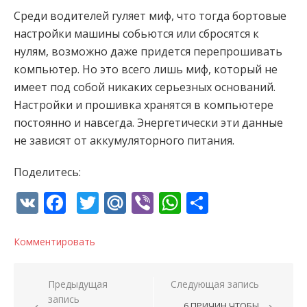
Среди водителей гуляет миф, что тогда бортовые
настройки машины собьются или сбросятся к
нулям, возможно даже придется перепрошивать
компьютер. Но это всего лишь миф, который не
имеет под собой никаких серьезных оснований.
Настройки и прошивка хранятся в компьютере
постоянно и навсегда. Энергетически эти данные
не зависят от аккумуляторного питания.
Поделитесь:
VK
Facebook
Twitter
Mail.Ru
Viber
WhatsApp
Отправи
Комментировать
Навигация по записям
Предыдущая
Следующая запись
запись
6 ПРИЧИН ЧТОБЫ