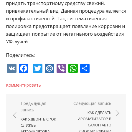
придать транспортному средству свежий,
привлекательный вид. Данная процедура является
и профилактической. Так, систематическая
полировка предотвращает появление коррозии и
защищает покрытие от негативного воздействия
УФ-лучей.
Поделитесь:
VK
Facebook
Twitter
Mail.Ru
Viber
WhatsApp
Отправи
Комментировать
Навигация по записям
Предыдущая
Следующая запись
запись
КАК СДЕЛАТЬ
АРОМАТИЗАТОР В
КАК УДВОИТЬ СРОК
САЛОН АВТО
СЛУЖБЫ
СВОИМИ РУКАМИ
АККУМУЛЯТОРА