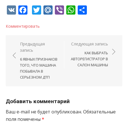
VK
Facebook
Twitter
Mail.Ru
Viber
WhatsApp
Отправи
Комментировать
Навигация по записям
Предыдущая
Следующая запись
запись
КАК ВЫБРАТЬ
АВТОРЕГИСТРАТОР В
6 ЯВНЫХ ПРИЗНАКОВ
САЛОН МАШИНЫ
ТОГО, ЧТО МАШИНА
ПОБЫВАЛА В
СЕРЬЕЗНОМ ДТП
Добавить комментарий
Ваш e-mail не будет опубликован.
Обязательные
поля помечены
*