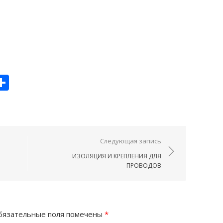
u
er
hatsApp
Отправить
ям
Следующая запись
ИЗОЛЯЦИЯ И КРЕПЛЕНИЯ ДЛЯ
ПРОВОДОВ
язательные поля помечены
*