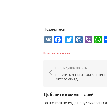
Поделитесь:
VK
Facebook
Twitter
Mail.R
Vib
W
Комментировать
Навигация по запис
Предыдущая запись
ПОЛУЧИТЬ ДЕНЬГИ – ОБРАЩЕНИЕ В
АВТОЛОМБАРД
Добавить комментарий
Ваш e-mail не будет опубликован.
Об