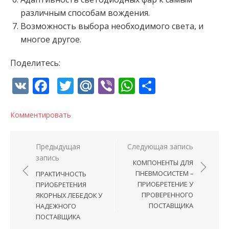
различным способам вождения.
Возможность выбора необходимого света, и
многое другое.
Поделитесь:
VK
Facebook
Twitter
Mail.Ru
Viber
WhatsApp
Отправи
Комментировать
Навигация по записям
Предыдущая
Следующая запись
запись
КОМПОНЕНТЫ ДЛЯ
ПНЕВМОСИСТЕМ –
ПРАКТИЧНОСТЬ
ПРИОБРЕТЕНИЕ У
ПРИОБРЕТЕНИЯ
ПРОВЕРЕННОГО
ЯКОРНЫХ ЛЕБЕДОК У
ПОСТАВЩИКА
НАДЕЖНОГО
ПОСТАВЩИКА