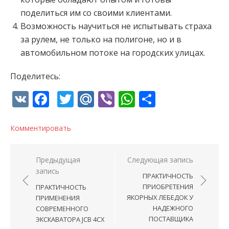
поделиться им со своими клиентами.
Возможность научиться не испытывать страха
за рулем, не только на полигоне, но и в
автомобильном потоке на городских улицах.
Поделитесь:
VK
Facebook
Twitter
Mail.Ru
Viber
WhatsApp
Отправи
Комментировать
Навигация по записям
Предыдущая
Следующая запись
запись
ПРАКТИЧНОСТЬ
ПРИОБРЕТЕНИЯ
ПРАКТИЧНОСТЬ
ЯКОРНЫХ ЛЕБЕДОК У
ПРИМЕНЕНИЯ
НАДЕЖНОГО
СОВРЕМЕННОГО
ПОСТАВЩИКА
ЭКСКАВАТОРА JCB 4CX