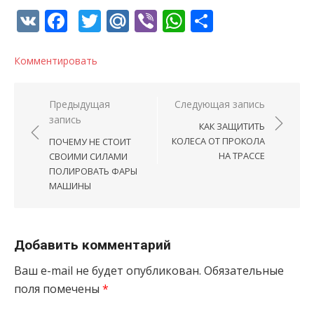
VK
Facebook
Twitter
Mail.Ru
Viber
WhatsApp
Отправи
Комментировать
Навигация по записям
Предыдущая
Следующая запись
запись
КАК ЗАЩИТИТЬ
КОЛЕСА ОТ ПРОКОЛА
ПОЧЕМУ НЕ СТОИТ
НА ТРАССЕ
СВОИМИ СИЛАМИ
ПОЛИРОВАТЬ ФАРЫ
МАШИНЫ
Добавить комментарий
Ваш e-mail не будет опубликован.
Обязательные
поля помечены
*