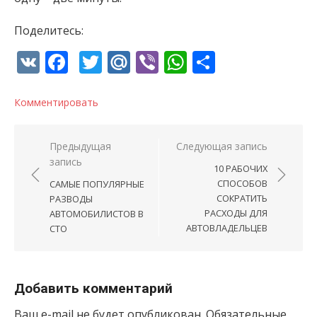
Поделитесь:
VK
Facebook
Twitter
Mail.Ru
Viber
WhatsApp
Отправи
Комментировать
Навигация по записям
Предыдущая
Следующая запись
запись
10 РАБОЧИХ
СПОСОБОВ
САМЫЕ ПОПУЛЯРНЫЕ
СОКРАТИТЬ
РАЗВОДЫ
РАСХОДЫ ДЛЯ
АВТОМОБИЛИСТОВ В
АВТОВЛАДЕЛЬЦЕВ
СТО
Добавить комментарий
Ваш e-mail не будет опубликован.
Обязательные