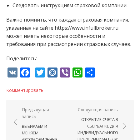
Следовать инструкциям страховой компании.
Важно помнить, что каждая страховая компания,
указанная на сайте https://www.infullbroker.ru
может иметь некоторые особенности и
требования при рассмотрении страховых случаев.
Поделитесь:
VK
Facebook
Twitter
Mail.Ru
Viber
WhatsApp
Отправи
Комментировать
Навигация по записям
Предыдущая
Следующая запись
запись
ОТКРЫТИЕ СЧЕТА В
СБЕРБАНКЕ ДЛЯ
ВЫБИРАЕМ И
ИНДИВИДУАЛЬНОГО
МЕНЯЕМ
ПРЕДПРИНИМАТЕЛЯ:
АВТОМОБИЛЬНЫЕ