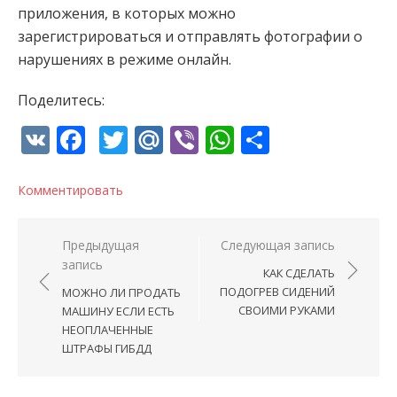
приложения, в которых можно
зарегистрироваться и отправлять фотографии о
нарушениях в режиме онлайн.
Поделитесь:
VK
Facebook
Twitter
Mail.Ru
Viber
WhatsApp
Отправи
Комментировать
Навигация по записям
Предыдущая
Следующая запись
запись
КАК СДЕЛАТЬ
ПОДОГРЕВ СИДЕНИЙ
МОЖНО ЛИ ПРОДАТЬ
СВОИМИ РУКАМИ
МАШИНУ ЕСЛИ ЕСТЬ
НЕОПЛАЧЕННЫЕ
ШТРАФЫ ГИБДД