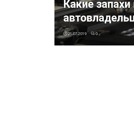
Какие запахи
автовладель
21.07.2019
0