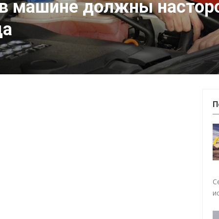
 в машине должны насто
ца
П
С
и