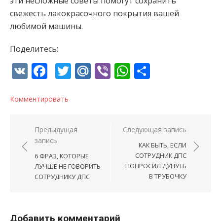
эти несложные советы помогут сохранить
свежесть лакокрасочного покрытия вашей
любимой машины.
Поделитесь:
VK
Facebook
Twitter
Mail.Ru
Viber
WhatsApp
Отправи
Комментировать
Навигация по записям
Предыдущая
Следующая запись
запись
КАК БЫТЬ, ЕСЛИ
СОТРУДНИК ДПС
6 ФРАЗ, КОТОРЫЕ
ПОПРОСИЛ ДУНУТЬ
ЛУЧШЕ НЕ ГОВОРИТЬ
В ТРУБОЧКУ
СОТРУДНИКУ ДПС
Добавить комментарий