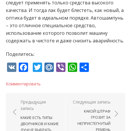
следует применять только средства высокого
качества. И тогда лак будет блестеть, как новый, а
оптика будет в идеальном порядке. Автошампунь
– это отличное специальное средство,
использование которого позволит машину
содержать в чистоте и даже снизить аварийность.
Поделитесь:
VK
Facebook
Twitter
Mail.Ru
Viber
WhatsApp
Отправи
Комментировать
Навигация по записям
Предыдущая
Следующая запись
запись
КАКОЙ ШТРАФ
ГРОЗИТ ЗА
КАКИЕ ЕСТЬ ТИПЫ
НЕПРИСТЕГНУТЫЙ
ДВОРНИКОВ И КАКИЕ
РЕМЕНЬ
ЛУЧШЕ ВЫБРАТЬ