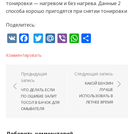
тонировки — нагревом и без нагрева. Данные 2
способа хорошо пригодятся при снятии тонировки
Поделитесь:
VK
Facebook
Twitter
Mail.Ru
Viber
WhatsApp
Отправи
Комментировать
Навигация по записям
Предыдущая
Следующая запись
запись
КАКОЙ БЕНЗИН
ЛУЧШЕ
ЧТО ДЕЛАТЬ ЕСЛИ
ИСПОЛЬЗОВАТЬ В
ПО ОШИБКЕ ЗАЛИТ
ЛЕТНЕЕ ВРЕМЯ
ТОСОЛ В БАЧОК ДЛЯ
ОМЫВАТЕЛЯ
Добавить комментарий