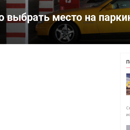
о выбрать место на парки
П
С
и