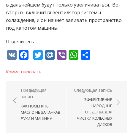
в дальнейшем будут только увеличиваться. Во-
вторых, включится вентилятор системы
охлаждения, и он начнет заливать пространство
под капотом машины.
Поделитесь:
VK
Facebook
Twitter
Mail.Ru
Viber
WhatsApp
Отправи
Комментировать
Навигация по записям
Предыдущая
Следующая запись
запись
ЭФФЕКТИВНЫЕ
НАРОДНЫЕ
КАК ПОМЕНЯТЬ
СРЕДСТВА ДЛЯ
МАСЛО НЕ ЗАПАЧКАВ
ЧИСТКИ КОЛЕСНЫХ
РУКИ И МАШИНУ
ДИСКОВ