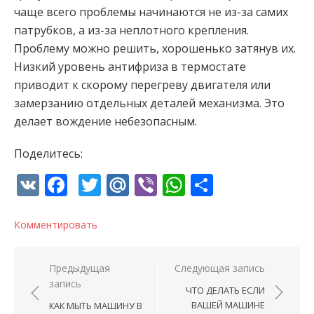
чаще всего проблемы начинаются не из-за самих
патрубков, а из-за неплотного крепления.
Проблему можно решить, хорошенько затянув их.
Низкий уровень антифриза в термостате
приводит к скорому перегреву двигателя или
замерзанию отдельных деталей механизма. Это
делает вождение небезопасным.
Поделитесь:
VK
Facebook
Twitter
Mail.Ru
Viber
WhatsApp
Отправи
Комментировать
Навигация по записям
Предыдущая
Следующая запись
запись
ЧТО ДЕЛАТЬ ЕСЛИ
ВАШЕЙ МАШИНЕ
КАК МЫТЬ МАШИНУ В