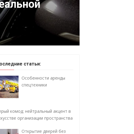
деальной
оследние статьи:
Особенности аренды
спецтехники
ерый комод: нейтральный акцент в
скусстве организации пространства
Открытие дверей без