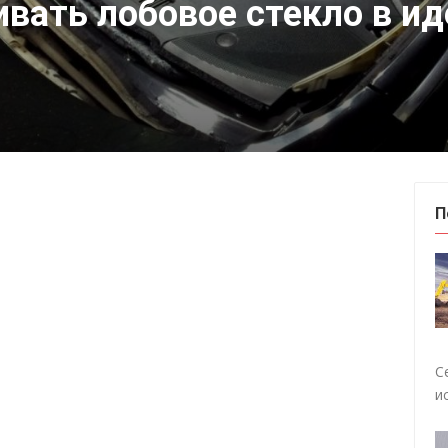
вать лобовое стекло в и
П
С
и