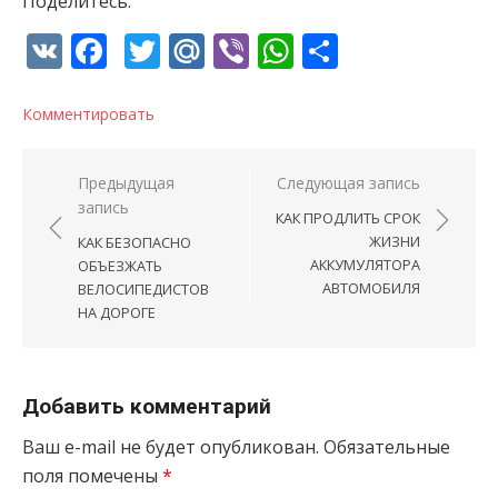
Поделитесь:
VK
Facebook
Twitter
Mail.Ru
Viber
WhatsApp
Отправи
Комментировать
Навигация по записям
Предыдущая
Следующая запись
запись
КАК ПРОДЛИТЬ СРОК
ЖИЗНИ
КАК БЕЗОПАСНО
АККУМУЛЯТОРА
ОБЪЕЗЖАТЬ
АВТОМОБИЛЯ
ВЕЛОСИПЕДИСТОВ
НА ДОРОГЕ
Добавить комментарий
Ваш e-mail не будет опубликован.
Обязательные
поля помечены
*