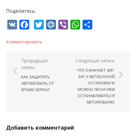
Поделитесь:
VK
Facebook
Twitter
Mail.Ru
Viber
WhatsApp
Отправи
Комментировать
Навигация по записям
Предыдущая
Следующая запись
запись
ЧТО ОЗНАЧАЕТ ЗИГ-
ЗАГ У АВТОБУСНОЙ
КАК ЗАЩИТИТЬ
ОСТАНОВКИ И
АВТОМОБИЛЬ ОТ
МОЖНО ЛИ НА НЕМ
КРАЖИ ЗЕРКАЛ
ОСТАНАВЛИВАТЬСЯ
АВТОМОБИЛЮ
Добавить комментарий