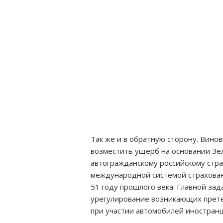
Так же и в обратную сторону. Вино
возместить ущерб на основании Зел
автогражданскому российскому стра
международной системой страхован
51 году прошлого века. Главной за
урегулирование возникающих претен
при участии автомобилей иностранц