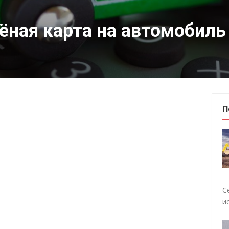
лёная карта на автомобиль
П
С
и