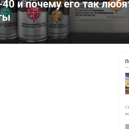
-40 и почему его так любя
ты
П
С
и