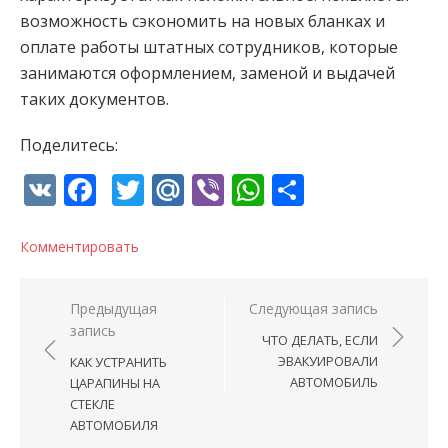
возможность сэкономить на новых бланках и
оплате работы штатных сотрудников, которые
занимаются оформлением, заменой и выдачей
таких документов.
Поделитесь:
VK
Facebook
Twitter
Mail.Ru
Viber
WhatsApp
Отправи
Комментировать
Навигация по записям
Предыдущая
Следующая запись
запись
ЧТО ДЕЛАТЬ, ЕСЛИ
ЭВАКУИРОВАЛИ
КАК УСТРАНИТЬ
АВТОМОБИЛЬ
ЦАРАПИНЫ НА
СТЕКЛЕ
АВТОМОБИЛЯ