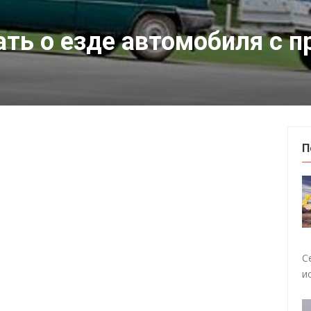
ать о езде автомобиля с 
П
С
и