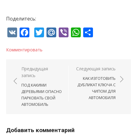
Поделитесь:
VK
Facebook
Twitter
Mail.Ru
Viber
WhatsApp
Отправи
Комментировать
Навигация по записям
Предыдущая
Следующая запись
запись
КАК ИЗГОТОВИТЬ
ДУБЛИКАТ КЛЮЧА С
ПОД КАКИМИ
ЧИПОМ ДЛЯ
ДЕРЕВЬЯМИ ОПАСНО
АВТОМОБИЛЯ
ПАРКОВАТЬ СВОЙ
АВТОМОБИЛЬ
Добавить комментарий