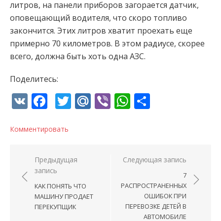
литров, на панели приборов загорается датчик,
оповещающий водителя, что скоро топливо
закончится. Этих литров хватит проехать еще
примерно 70 километров. В этом радиусе, скорее
всего, должна быть хоть одна АЗС.
Поделитесь:
VK
Facebook
Twitter
Mail.Ru
Viber
WhatsApp
Отправи
Комментировать
Навигация по записям
Предыдущая
Следующая запись
запись
7
РАСПРОСТРАНЕННЫХ
КАК ПОНЯТЬ ЧТО
ОШИБОК ПРИ
МАШИНУ ПРОДАЕТ
ПЕРЕВОЗКЕ ДЕТЕЙ В
ПЕРЕКУПЩИК
АВТОМОБИЛЕ