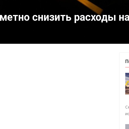
аметно снизить расходы на
П
С
и